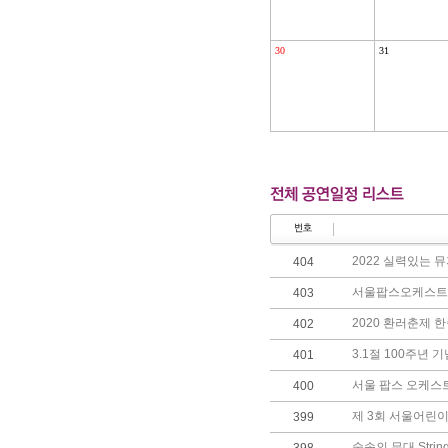
30
31
2022 실력있는 
404
서울팝스오케스트라
403
2020 환러춘제 
402
3.1절 100주년
401
서울 팝스 오케스
400
제 3회 서울어린
399
숲속의 무대 String 