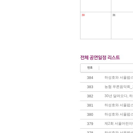
30
31
하성호와 서울팝
384
농협 푸른음악회
383
30년 달려오다, 
382
하성호와 서울팝스
381
하성호와 서울팝스
380
제2회 서울어린이
379
하성호와 서울팝스 숲속