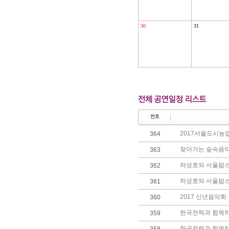
30
31
2017서울도시농
364
찾아가는 숲속음악
363
하성호와 서울팝스
362
하성호와 서울팝스
361
2017 신년음악회
360
한국전력과 함께하
359
한국전력과 함께하